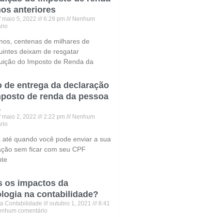
os anteriores
maio 5, 2022
6:29 pm
Nenhum
rio
nos, centenas de milhares de
buintes deixam de resgatar
ituição do Imposto de Renda da
o de entrega da declaração
mposto de renda da pessoa
a
maio 2, 2022
2:22 pm
Nenhum
rio
a até quando você pode enviar a sua
ação sem ficar com seu CPF
nte
s os impactos da
logia na contabilidade?
a Contabilidade
outubro 1, 2021
8:41
nhum comentário