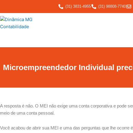
Ir
(31) 3831-4955
(31) 98808-7740
para
o
conteúdo
Microempreendedor Individual preci
A resposta é não. O MEI não exige uma conta corporativa e pode ser
meio de uma conta pessoal.
Você acabou de abrir sua MEI e uma das perguntas que lhe ocorre é