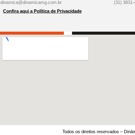
dinamica@dinamicamg.com.br
(31) 3831
Confira aqui a Política de Privacidade
Gerenciar Consentimento de Cookies
Para fornecer as melhores experiências, usamos tecnologias como cookies
armazenar e/ou acessar informações do dispositivo. O consentimento para
tecnologias nos permitirá processar dados como comportamento de naveg
exclusivos neste site. Não consentir ou retirar o consentimento pode afetar
negativamente certos recursos e funções.
Aceitar
Negar
Ver prefe
Todos os direitos reservados – Dinâ
Política de Privacidade