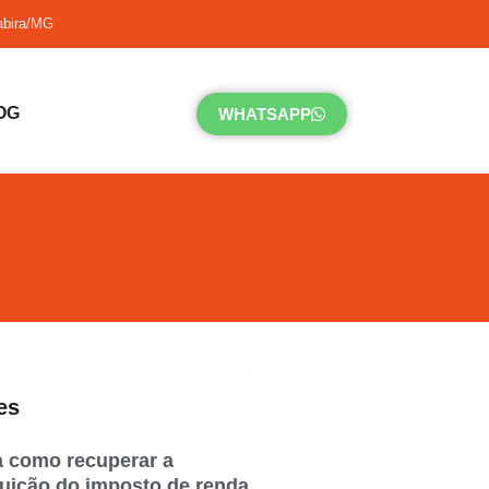
tabira/MG
OG
WHATSAPP
es
a como recuperar a
tuição do imposto de renda