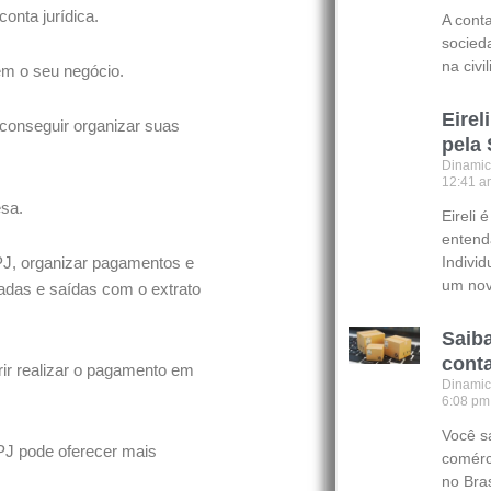
nta jurídica.
A cont
socied
na civi
em o seu negócio.
Eirel
 conseguir organizar suas
pela
Dinamic
12:41 
esa.
Eireli 
entenda
 PJ, organizar pagamentos e
Indivi
um no
adas e saídas com o extrato
Saib
cont
rir realizar o pagamento em
Dinamic
6:08 p
Você s
PJ pode oferecer mais
comérc
no Bras