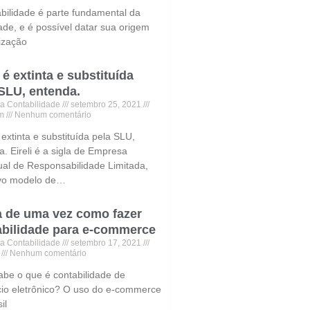
abilidade é parte fundamental da
ade, e é possível datar sua origem
lização
i é extinta e substituída
 SLU, entenda.
a Contabilidade
setembro 25, 2021
am
Nenhum comentário
é extinta e substituída pela SLU,
. Eireli é a sigla de Empresa
dual de Responsabilidade Limitada,
vo modelo de…
a de uma vez como fazer
abilidade para e-commerce
a Contabilidade
setembro 17, 2021
m
Nenhum comentário
abe o que é contabilidade de
io eletrônico? O uso do e-commerce
il