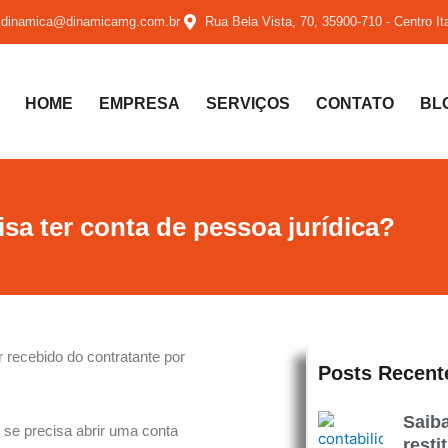
dinamica@dinamicamg.com.br
Rua Bela Vista, 70, 35900-710 - Centro I
HOME
EMPRESA
SERVIÇOS
CONTATO
BL
sa ter conta de pessoa jurídica?
 recebido do contratante por
Posts Recent
Saib
 se precisa abrir uma conta
resti