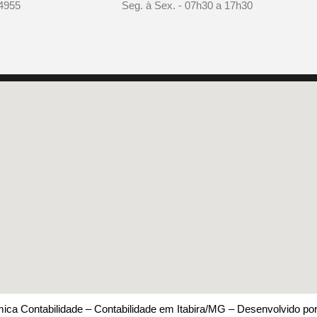
-4955
Seg. à Sex. - 07h30 a 17h30
 para
 essas
ação ou IDs
rências
mica Contabilidade – Contabilidade em Itabira/MG – Desenvolvido po