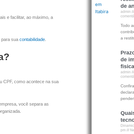
de an
admin
comentá
ais e facilitar, ao máximo, a
Todo a
contri
a rest
a para sua
contabilidade
.
Praz
a?
de i
fisic
admin
comentá
eu CPF, como acontece na sua
Confir
declar
pende
 empresa, você separa as
rganizada.
Quai
tecno
Dinamic
pm
Ne