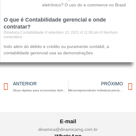
eletrônico? O uso do e-commerce no Brasil
O que é Contabilidade gerencial e onde
contratar?
Dinamica Contabilidade
setembro 10, 2021
11:08 pm
Nenhum
comentário
Indo além do débito e crédito ou puramente contábil, a
contabilidade gerencial usa as demonstrações
Anterior
ANTERIOR
PRÓXIMO
Dicas rápidas para economizar dinheiro a cada semana
Microempreendedor Individual precisa ter conta de pessoa jurídica?
E-mail
dinamica@dinamicamg.com.br