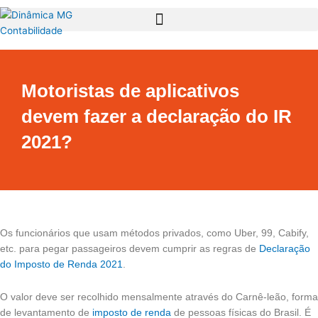
Ir
para
o
conteúdo
Motoristas de aplicativos
devem fazer a declaração do IR
2021?
Os funcionários que usam métodos privados, como Uber, 99, Cabify,
etc. para pegar passageiros devem cumprir as regras de
Declaração
do Imposto de Renda 2021
.
O valor deve ser recolhido mensalmente através do Carnê-leão, forma
de levantamento de
imposto de renda
de pessoas físicas do Brasil. É