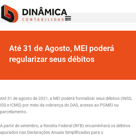
Ir
para
o
conteúdo
Até 31 de Agosto, MEI poderá
regularizar seus débitos
Até 31 de agosto de 2021, a MEI poderá formalizar seus débitos (INSS,
ISS e ICMS) por meio da cobrança do DAS, acesso ao PGMEI ou
parcelamento.
A partir de setembro, a Receita Federal (RFB) encaminhará os débitos
apurados nas Declarações Anuais Simplificadas para o