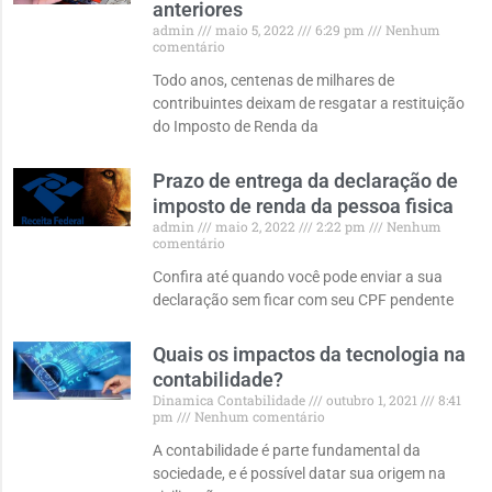
anteriores
admin
maio 5, 2022
6:29 pm
Nenhum
comentário
Todo anos, centenas de milhares de
contribuintes deixam de resgatar a restituição
do Imposto de Renda da
Prazo de entrega da declaração de
imposto de renda da pessoa fisica
admin
maio 2, 2022
2:22 pm
Nenhum
comentário
Confira até quando você pode enviar a sua
declaração sem ficar com seu CPF pendente
Quais os impactos da tecnologia na
contabilidade?
Dinamica Contabilidade
outubro 1, 2021
8:41
pm
Nenhum comentário
A contabilidade é parte fundamental da
sociedade, e é possível datar sua origem na