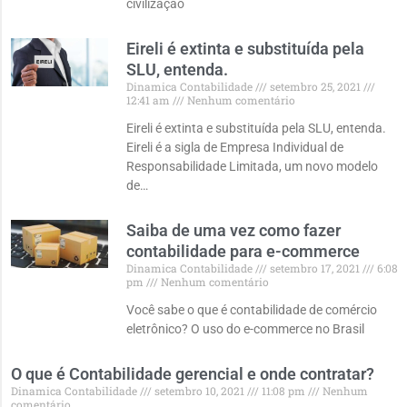
civilização
Eireli é extinta e substituída pela
SLU, entenda.
Dinamica Contabilidade
setembro 25, 2021
12:41 am
Nenhum comentário
Eireli é extinta e substituída pela SLU, entenda.
Eireli é a sigla de Empresa Individual de
Responsabilidade Limitada, um novo modelo
de…
Saiba de uma vez como fazer
contabilidade para e-commerce
Dinamica Contabilidade
setembro 17, 2021
6:08
pm
Nenhum comentário
Você sabe o que é contabilidade de comércio
eletrônico? O uso do e-commerce no Brasil
O que é Contabilidade gerencial e onde contratar?
Dinamica Contabilidade
setembro 10, 2021
11:08 pm
Nenhum
comentário