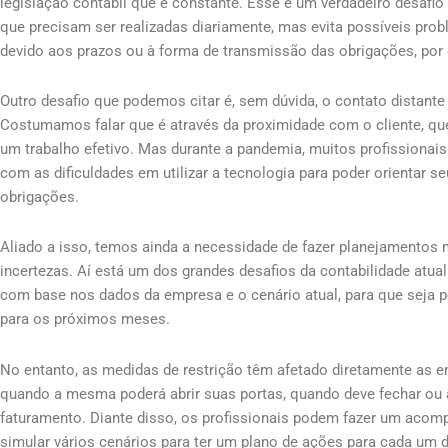
legislação contábil que é constante. Esse é um verdadeiro desafio 
que precisam ser realizadas diariamente, mas evita possíveis pr
devido aos prazos ou à forma de transmissão das obrigações, por
Outro desafio que podemos citar é, sem dúvida, o contato distant
Costumamos falar que é através da proximidade com o cliente, que
um trabalho efetivo. Mas durante a pandemia, muitos profissionais 
com as dificuldades em utilizar a tecnologia para poder orientar s
obrigações.
Aliado a isso, temos ainda a necessidade de fazer planejamentos
incertezas. Aí está um dos grandes desafios da contabilidade atua
com base nos dados da empresa e o cenário atual, para que seja p
para os próximos meses.
No entanto, as medidas de restrição têm afetado diretamente as em
quando a mesma poderá abrir suas portas, quando deve fechar ou 
faturamento. Diante disso, os profissionais podem fazer um aco
simular vários cenários para ter um plano de ações para cada um 