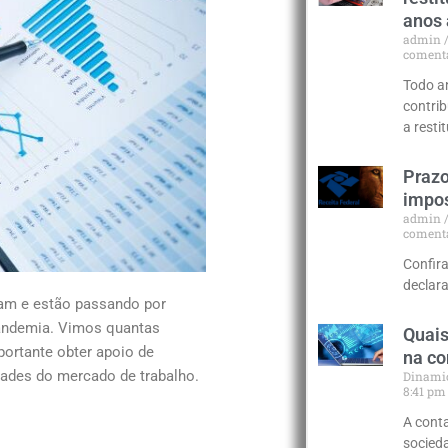
anos 
admin
coment
Todo a
contri
a rest
Prazo
impos
admin
coment
Confir
declar
ram e estão passando por
pandemia. Vimos quantas
Quais
portante obter apoio de
na co
dades do mercado de trabalho.
Dinami
8:41 p
A cont
socieda