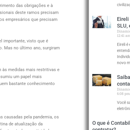
civiliz
rimento das obrigações e à
ssionais deste ramos precisam
Eirel
 dos empresários que precisam
SLU, 
Dinami
12:41 
 importante, visto que é
Eireli 
o. Mas no último ano, surgiram
entenda
Indivi
novo m
às medidas mais restritivas e
assumiu um papel mais
Saiba
conta
ssuem bastante conhecimento
Dinami
6:08 p
Você s
eletrô
ras causadas pela pandemia, os
O que é Contabi
tina de atualização da
contratar?