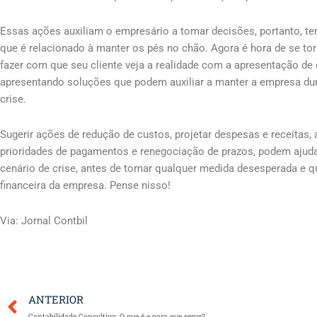
Essas ações auxiliam o empresário a tomar decisões, portanto, t
que é relacionado à manter os pés no chão. Agora é hora de se tor
fazer com que seu cliente veja a realidade com a apresentação d
apresentando soluções que podem auxiliar a manter a empresa dur
crise.
Sugerir ações de redução de custos, projetar despesas e receitas,
prioridades de pagamentos e renegociação de prazos, podem ajuda
cenário de crise, antes de tomar qualquer medida desesperada e 
financeira da empresa. Pense nisso!
Via: Jornal Contbil
Anterior
ANTERIOR
Contabilidade Consultiva: O que é e para que serve?