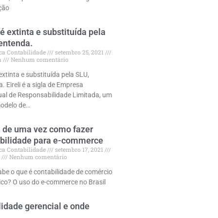
ação
i é extinta e substituída pela
entenda.
ca Contabilidade
setembro 25, 2021
am
Nenhum comentário
é extinta e substituída pela SLU,
. Eireli é a sigla de Empresa
dual de Responsabilidade Limitada, um
odelo de…
 de uma vez como fazer
bilidade para e-commerce
ca Contabilidade
setembro 17, 2021
m
Nenhum comentário
abe o que é contabilidade de comércio
nico? O uso do e-commerce no Brasil
lidade gerencial e onde