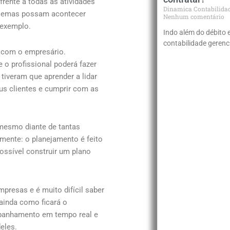
frente a todas as atividades
Dinamica Contabilida
oblemas possam acontecer
Nenhum comentário
 exemplo.
Indo além do débito 
contabilidade geren
e com o empresário.
 o profissional poderá fazer
tiveram que aprender a lidar
eus clientes e cumprir com as
 mesmo diante de tantas
lmente: o planejamento é feito
ossível construir um plano
presas e é muito difícil saber
ainda como ficará o
mpanhamento em tempo real e
deles.