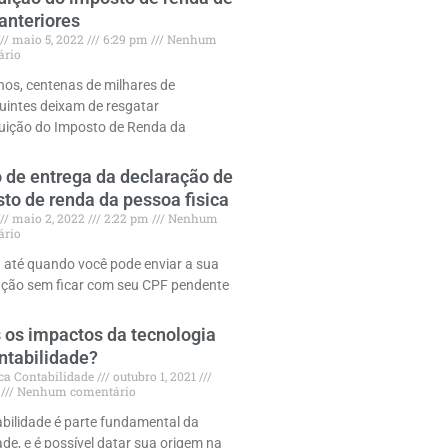
anteriores
maio 5, 2022
6:29 pm
Nenhum
ário
nos, centenas de milhares de
buintes deixam de resgatar
ituição do Imposto de Renda da
 de entrega da declaração de
to de renda da pessoa fisica
maio 2, 2022
2:22 pm
Nenhum
ário
a até quando você pode enviar a sua
ação sem ficar com seu CPF pendente
 os impactos da tecnologia
ntabilidade?
ca Contabilidade
outubro 1, 2021
m
Nenhum comentário
abilidade é parte fundamental da
de, e é possível datar sua origem na