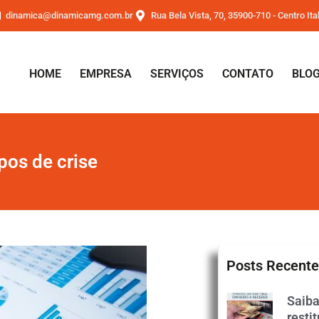
dinamica@dinamicamg.com.br
Rua Bela Vista, 70, 35900-710 - Centro It
HOME
EMPRESA
SERVIÇOS
CONTATO
BLO
pos de crise
Posts Recente
Saiba
resti