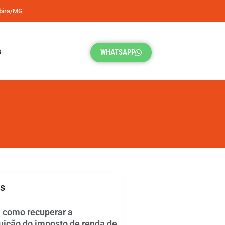
abira/MG
G
WHATSAPP
s
 como recuperar a
tuição do imposto de renda de